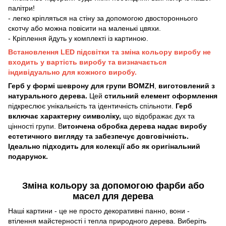
палітри!
- легко кріпляться на стіну за допомогою двостороннього
скотчу або можна повісити на маленькі цвяхи.
- Кріплення йдуть у комплекті із картиною.
Встановлення LED підсвітки та зміна кольору виробу не
входить у вартість виробу та визначається
індивідуально для кожного виробу.
Герб у формі шеврону для групи BOMZH
,
виготовлений з
натурального дерева.
Цей
стильний елемент оформлення
підкреслює унікальність та ідентичність спільноти.
Герб
включає характерну символіку,
що відображає дух та
цінності групи. В
итончена обробка дерева надає виробу
естетичного вигляду та забезпечує довговічність.
Ідеально підходить для колекції або як оригінальний
подарунок.
Зміна кольору за допомогою фарби або
масел для дерева
Наші картини - це не просто декоративні панно, вони -
втілення майстерності і тепла природного дерева. Виберіть