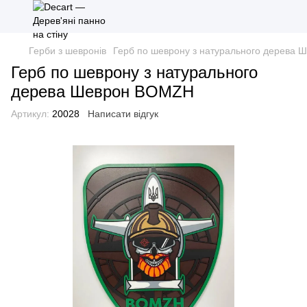
Герби з шевронів
Герб по шеврону з натурального дерева
Герб по шеврону з натурального
дерева Шеврон BOMZH
Артикул:
20028
Написати відгук