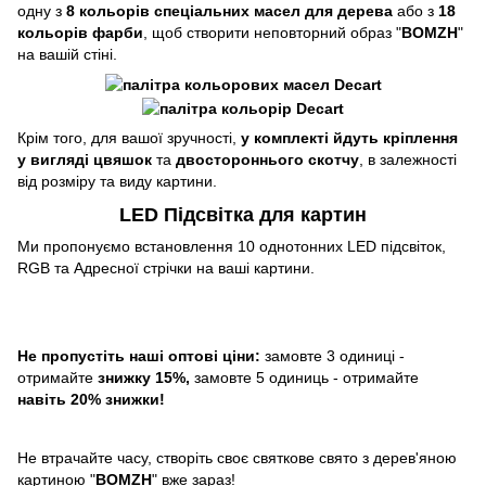
одну з
8 кольорів спеціальних масел для дерева
або з
18
кольорів фарби
, щоб створити неповторний образ "
BOMZH
"
на вашій стіні.
Крім того, для вашої зручності,
у комплекті йдуть кріплення
у вигляді цвяшок
та
двостороннього скотчу
, в залежності
від розміру та виду картини.
LED Підсвітка для картин
Ми пропонуємо встановлення 10 однотонних LED підсвіток,
RGB та Адресної стрічки на ваші картини.
Не пропустіть наші оптові ціни:
замовте 3 одиниці -
отримайте
знижку 15%,
замовте 5 одиниць - отримайте
навіть 20% знижки!
Не втрачайте часу, створіть своє святкове свято з дерев'яною
картиною "
BOMZH
" вже зараз!