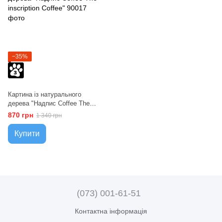
−35%
Картина із натурального
дерева "Надпис Coffeе The
inscription Coffee"
870 грн
1 340 грн
Купити
(073) 001-61-51
Контактна інформація