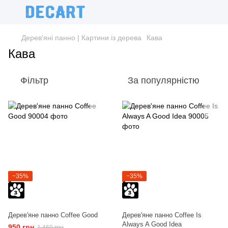
Дерев'яні панно | Картини із дерева
Кава
Кава
Фільтр
За популярністю
−35%
−35%
Дерев'яне панно Coffee Good
Дерев'яне панно Coffee Is
Always A Good Idea
950 грн
1 460 грн