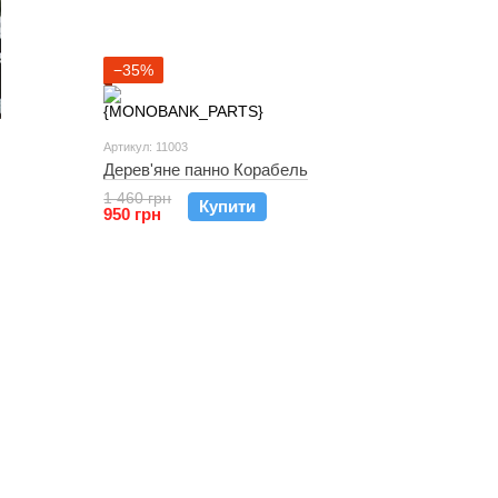
−35%
Артикул: 11003
Дерев'яне панно Корабель
1 460 грн
Купити
950 грн