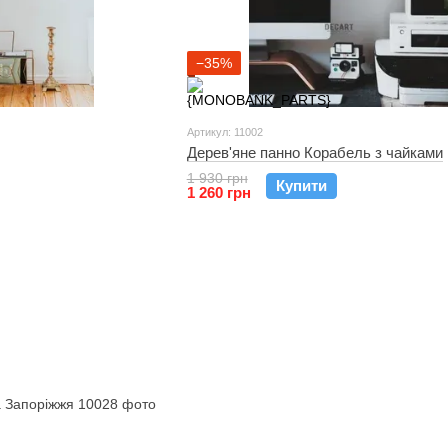
−35%
Артикул: 11002
Дерев'яне панно Корабель з чайками
1 930 грн
Купити
1 260 грн