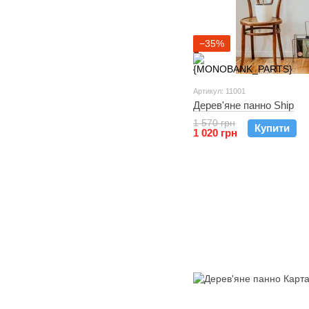
−35%
Артикул: 11001
Дерев'яне панно Ship
1 570 грн
Купити
1 020 грн