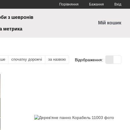
Порівняння
Бажання
Вхід
рби з шевронів
Мій кошик
а метрика
вше
спочатку дорожчі
за назвою
Відображення: