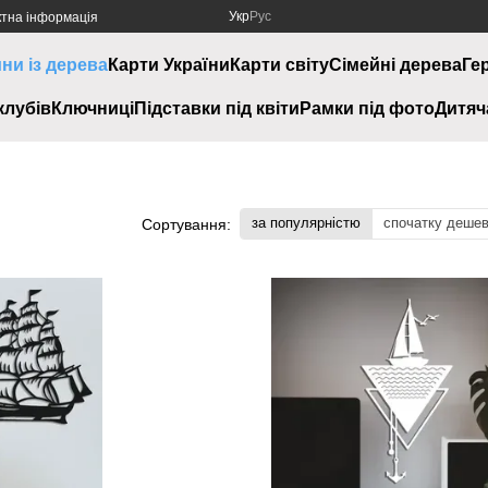
Укр
Рус
ктна інформація
ини із дерева
Карти України
Карти світу
Сімейні дерева
Ге
клубів
Ключниці
Підставки під квіти
Рамки під фото
Дитяч
за популярністю
спочатку деше
Сортування: