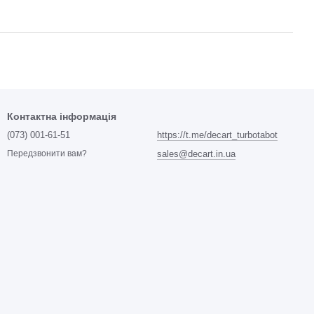
Контактна інформація
(073) 001-61-51
https://t.me/decart_turbotabot
sales@decart.in.ua
Передзвонити вам?