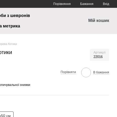
Порівняння
Бажання
Вхід
рби з шевронів
Мій кошик
а метрика
ерева Котики
отики
Артикул
22016
Порівняти
В бажання
опичувальної знижки
х50 см