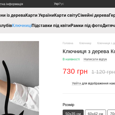
Укр
Рус
ктна інформація
ини із дерева
Карти України
Карти світу
Сімейні дерева
Ге
клубів
Ключниці
Підставки під квіти
Рамки під фото
Дитяч
Головна
Ключниці
Ключниця з д
Ключниця з дерева К
В наявності
Написати відгук
730 грн
1 120 грн
Увійти
для відображення нак
%
Розмір
50х35 см
60х42 см
70