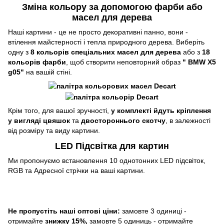
Зміна кольору за допомогою фарби або
масел для дерева
Наші картини - це не просто декоративні панно, вони -
втілення майстерності і тепла природного дерева. Виберіть
одну з
8 кольорів спеціальних масел для дерева
або з
18
кольорів фарби
, щоб створити неповторний образ
"
BMW X5
g05"
на вашій стіні.
Крім того, для вашої зручності,
у комплекті йдуть кріплення
у вигляді цвяшок
та
двостороннього скотчу
, в залежності
від розміру та виду картини.
LED Підсвітка для картин
Ми пропонуємо встановлення 10 однотонних LED підсвіток,
RGB та Адресної стрічки на ваші картини.
Не пропустіть наші оптові ціни:
замовте 3 одиниці -
отримайте
знижку 15%,
замовте 5 одиниць - отримайте