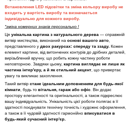
Встановлення LED підсвітки та зміна кольору виробу не
входить у вартість виробу та визначається
індивідуально для кожного виробу.
*зміна номерних знаків персонально !
Ця
унікальна картина з натурального дерева
— справжній
витвір мистецтва, виконаний на
основі вашого авто
,
представленого у
двох ракурсах: спереду та ззаду.
Кожен
елемент картини, від витончених контурів до дрібних деталей,
вирізьблений вручну, що робить кожну частину роботи
неповторною. Завдяки цьому,
картина виглядає не лише як
частина інтер'єру, а й як стильний акцент
, що привертає
увагу та викликає захоплення.
Такий витвір
стане ідеальним доповненням для будь-якої
кімнати
, будь то
вітальня, гараж або офіс
. Він додає
простору елегантності та оригінальності, а також підкреслює
вашу індивідуальність. Унікальність цієї роботи полягає в її
здатності поєднувати технічну точність і художнє оформлення,
а також в її чудовій здатності гармонійно
вписуватися в
будь-який сучасний інтер'єр.