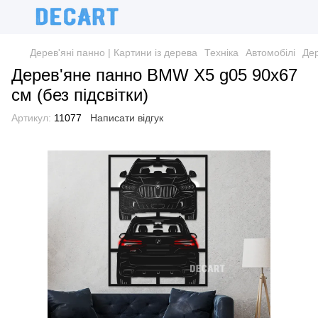
Дерев'яні панно | Картини із дерева
Техніка
Автомобілі
Дер
Дерев'яне панно BMW X5 g05 90х67
см (без підсвітки)
Артикул:
11077
Написати відгук