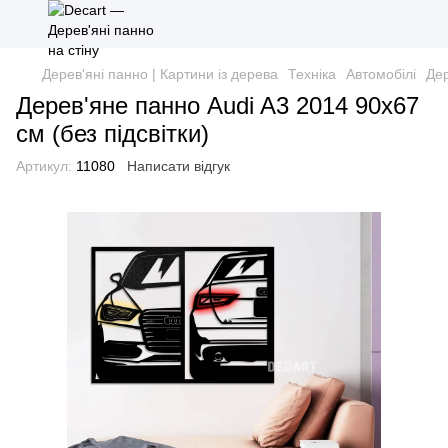
Дерев'яні панно | Картини із дерева
Техніка
Автомобілі
Дер
Дерев'яне панно Audi A3 2014 90х67
см (без підсвітки)
Артикул:
11080
Написати відгук