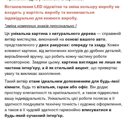
Встановлення LED підсвітки та зміна кольору виробу не
входить у вартість виробу та визначається
індивідуально для кожного виробу.
*зміна номерних знаків персонально !
Ця
унікальна картина з натурального дерева
— справжній
витвір мистецтва, виконаний на
основі вашого авто
,
представленого у
двох ракурсах: спереду та ззаду.
Кожен
елемент картини, від витончених контурів до дрібних деталей,
вирізьблений вручну, що робить кожну частину роботи
неповторною. Завдяки цьому,
картина виглядає не лише як
частина інтер'єру, а й як стильний акцент
, що привертає
увагу та викликає захоплення.
Такий витвір
стане ідеальним доповненням для будь-якої
кімнати
, будь то
вітальня, гараж або офіс
. Він додає
простору елегантності та оригінальності, а також підкреслює
вашу індивідуальність. Унікальність цієї роботи полягає в її
здатності поєднувати технічну точність і художнє оформлення,
а також в її чудовій здатності гармонійно
вписуватися в
будь-який сучасний інтер'єр.