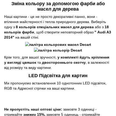
Зміна кольору за допомогою фарби або
масел для дерева
Наші картини - це не просто декоративні панно, вони -
втілення майстерності і тепла природного дерева. Виберіть
одну з
8 кольорів спеціальних масел для дерева
або з
18
кольорів фарби
, щоб створити неповторний образ
"
Audi A3
2014"
на вашій стіні.
Крім того, для вашої зручності,
у комплекті йдуть кріплення
у вигляді цвяшок
та
двостороннього скотчу
, в залежності
від розміру та виду картини.
LED Підсвітка для картин
Ми пропонуємо встановлення 10 однотонних LED підсвіток,
RGB та Адресної стрічки на ваші картини.
Не пропустіть наші оптові ціни:
замовте 3 одиниці -
отримайте
знижку 15%,
замовте 5 одиниць - отримайте