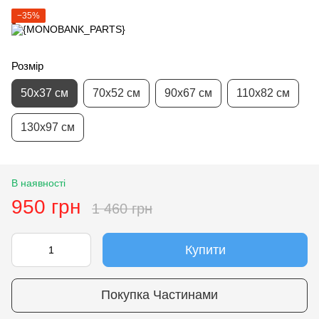
−35%
Розмір
50х37 см
70х52 см
90х67 см
110х82 см
130х97 см
В наявності
950 грн
1 460 грн
Купити
Покупка Частинами