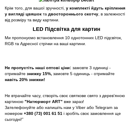
Крім того, для вашої зручності,
у комплекті йдуть кріплення
у вигляді цвяшок
та
двостороннього скотчу
, в залежності
від розміру та виду картини.
LED Підсвітка для картин
Ми пропонуємо встановлення 10 однотонних LED підсвіток,
RGB та Адресної стрічки на ваші картини.
Не пропустіть наші оптові ціни:
замовте 3 одиниці -
отримайте
знижку 15%,
замовте 5 одиниць - отримайте
навіть 20% знижки!
Не втрачайте часу, створіть своє святкове свято з дерев'яною
картиною
"
Натюрморт ART
"
вже зараз!
Зателефонуйте або напишіть нам у Viber або Telegram за
номером
+380 (73) 001 61 51
і зробіть своє замовлення ще
сьогодні!”