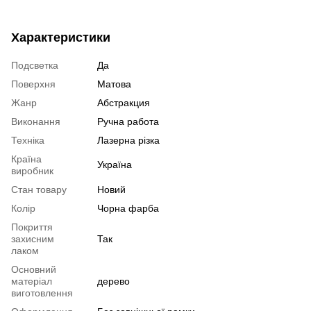
Характеристики
Подсветка
Да
Поверхня
Матова
Жанр
Абстракция
Виконання
Ручна работа
Техніка
Лазерна різка
Країна
Україна
виробник
Стан товару
Новий
Колір
Чорна фарба
Покриття
захисним
Так
лаком
Основний
матеріал
дерево
виготовлення