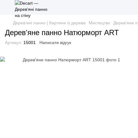
Дерев'яні панно | Картини із дерева
Мистецтво
Дерев'яне 
Дерев'яне панно Натюрморт ART
Артикул:
15001
Написати відгук