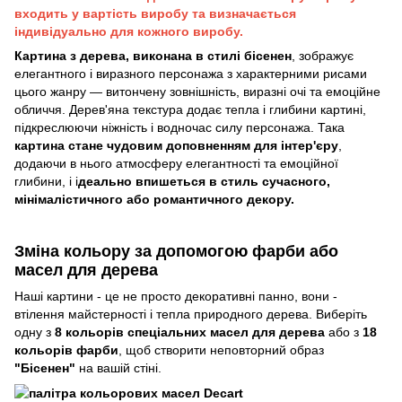
входить у вартість виробу та визначається
індивідуально для кожного виробу.
Картина з дерева, виконана в стилі бісенен
, зображує
елегантного і виразного персонажа з характерними рисами
цього жанру — витончену зовнішність, виразні очі та емоційне
обличчя. Дерев'яна текстура додає тепла і глибини картині,
підкреслюючи ніжність і водночас силу персонажа. Така
картина стане чудовим доповненням для інтер'єру
,
додаючи в нього атмосферу елегантності та емоційної
глибини, і і
деально впишеться в стиль сучасного,
мінімалістичного або романтичного декору.
Зміна кольору за допомогою фарби або
масел для дерева
Наші картини - це не просто декоративні панно, вони -
втілення майстерності і тепла природного дерева. Виберіть
одну з
8 кольорів спеціальних масел для дерева
або з
18
кольорів фарби
, щоб створити неповторний образ
"Бісенен"
на вашій стіні.