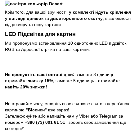
Крім того, для вашої зручності,
у комплекті йдуть кріплення
у вигляді цвяшок
та
двостороннього скотчу
, в залежності
від розміру та виду картини.
LED Підсвітка для картин
Ми пропонуємо встановлення 10 однотонних LED підсвіток,
RGB та Адресної стрічки на ваші картини.
Не пропустіть наші оптові ціни:
замовте 3 одиниці -
отримайте
знижку 15%,
замовте 5 одиниць - отримайте
навіть 20% знижки!
Не втрачайте часу, створіть своє святкове свято з дерев'яною
картиною
"Бісенен"
вже зараз!
Зателефонуйте або напишіть нам у Viber або Telegram за
номером
+380 (73) 001 61 51
і зробіть своє замовлення ще
сьогодні!”