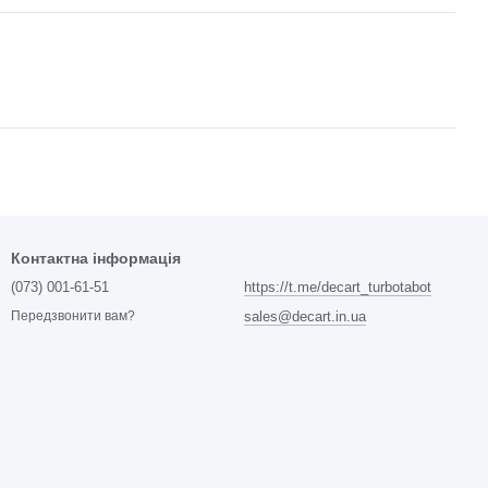
Контактна інформація
(073) 001-61-51
https://t.me/decart_turbotabot
sales@decart.in.ua
Передзвонити вам?