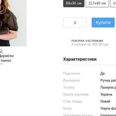
88х30 см
117х40 см
1
Купити
ПОКУПКА ЧАСТИНАМИ
4 платежі по 325.00 грн
Характеристики
Подсветка
Да
Виконання
Ручна ра
Техніка
Лазерна р
Країна виробник
Україна
Стан товару
Новий
Колір
Чорна фа
Положення об'єкту
Горизонт