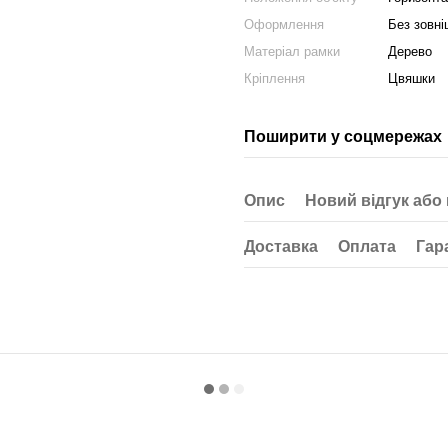
Оформлення
Без зовні
Матеріал рамки
Дерево
Кріплення
Цвяшки
Поширити у соцмережах
Опис
Новий відгук або
Доставка
Оплата
Гар