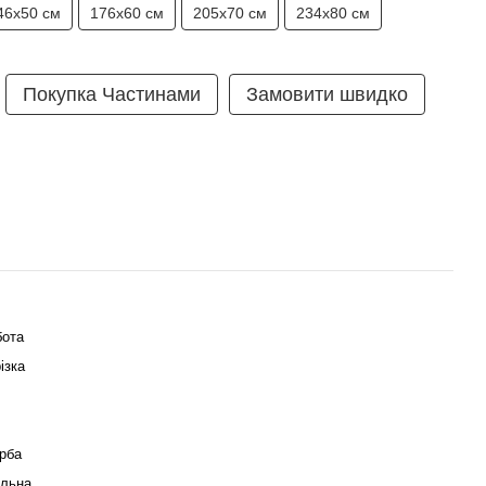
46х50 см
176х60 см
205х70 см
234х80 см
Покупка Частинами
Замовити швидко
бота
ізка
рба
альна