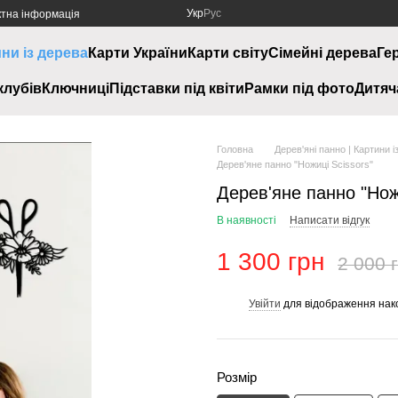
Укр
Рус
ктна інформація
ини із дерева
Карти України
Карти світу
Сімейні дерева
Ге
клубів
Ключниці
Підставки під квіти
Рамки під фото
Дитяч
Головна
Дерев'яні панно | Картини і
Дерев'яне панно "Ножиці Scissors"
Дерев'яне панно "Нож
В наявності
Написати відгук
1 300 грн
2 000 
Увійти
для відображення нак
%
Розмір