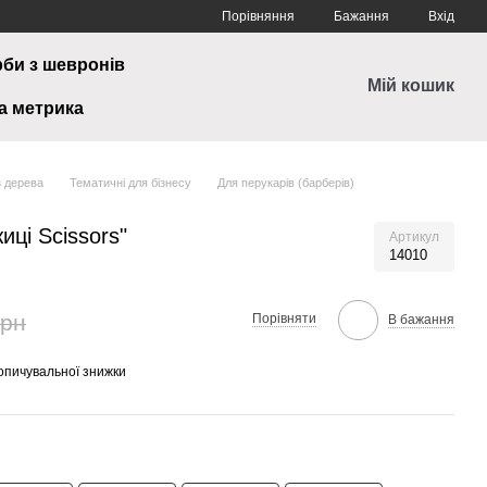
Порівняння
Бажання
Вхід
рби з шевронів
Мій кошик
а метрика
з дерева
Тематичні для бізнесу
Для перукарів (барберів)
иці Scissors"
Артикул
14010
грн
Порівняти
В бажання
опичувальної знижки