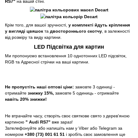
RS7"
на вашій стіні.
Крім того, для вашої зручності,
у комплекті йдуть кріплення
у вигляді цвяшок
та
двостороннього скотчу
, в залежності
від розміру та виду картини.
LED Підсвітка для картин
Ми пропонуємо встановлення 10 однотонних LED підсвіток,
RGB та Адресної стрічки на ваші картини.
Не пропустіть наші оптові ціни:
замовте 3 одиниці -
отримайте
знижку 15%,
замовте 5 одиниць - отримайте
навіть 20% знижки!
Не втрачайте часу, створіть своє святкове свято з дерев'яною
картиною
"
Audi RS7"
вже зараз!
Зателефонуйте або напишіть нам у Viber або Telegram за
номером
+380 (73) 001 61 51
і зробіть своє замовлення ще