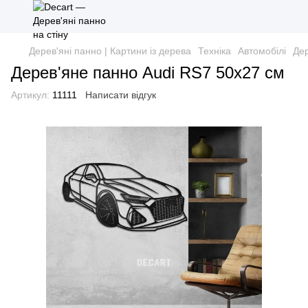
Дерев'яні панно | Картини із дерева
Техніка
Автомобілі
Дер
Дерев'яне панно Audi RS7 50х27 см
Артикул:
11111
Написати відгук