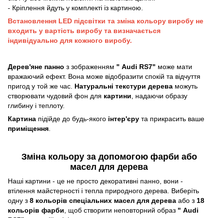
- Кріплення йдуть у комплекті із картиною.
Встановлення LED підсвітки та зміна кольору виробу не
входить у вартість виробу та визначається
індивідуально для кожного виробу.
Дерев'яне панно
з зображенням
"
Audi RS7"
може мати
вражаючий ефект. Вона може відобразити спокій та відчуття
пригод у той же час.
Натуральні текстури дерева
можуть
створювати чудовий фон для
картини
, надаючи образу
глибину і теплоту.
Картина
підійде до будь-якого
інтер'єру
та прикрасить ваше
приміщення
.
Зміна кольору за допомогою фарби або
масел для дерева
Наші картини - це не просто декоративні панно, вони -
втілення майстерності і тепла природного дерева. Виберіть
одну з
8 кольорів спеціальних масел для дерева
або з
18
кольорів фарби
, щоб створити неповторний образ
"
Audi