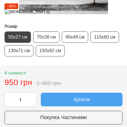
−35%
Розмір
50х27 см
70х38 см
90х49 см
110х60 см
130х71 см
150х82 см
В наявності
950 грн
1 460 грн
Купити
Покупка Частинами