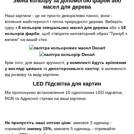
Зміна кольору за допомогою фарби або
масел для дерева
Наші картини - це не просто декоративні панно, вони -
втілення майстерності і тепла природного дерева. Виберіть
одну з
8 кольорів спеціальних масел для дерева
або з
18
кольорів фарби
, щоб створити неповторний образ "Тризуб з
мечем" на вашій стіні.
Крім того, для вашої зручності,
у комплекті йдуть кріплення
у вигляді цвяшок
та
двостороннього скотчу
, в залежності
від розміру та виду картини.
LED Підсвітка для картин
Ми пропонуємо встановлення 10 однотонних LED підсвіток,
RGB та Адресної стрічки на ваші картини.
Не пропустіть наші оптові ціни:
замовте 3 одиниці -
отримайте
знижку 15%,
замовте 5 одиниць - отримайте