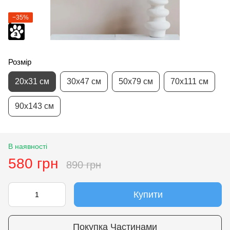
−35%
Розмір
20х31 см
30х47 см
50х79 см
70х111 см
90х143 см
В наявності
580 грн
890 грн
Купити
Покупка Частинами