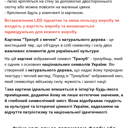
- легко кріпляться на стіну за допомогою двостороннього
скотчу або можна повісити на маленькі цвяхи.
- Кріплення йдуть у комплекті із картиною.
Встановлення LED підсвітки та зміна кольору виробу не
входить у вартість виробу та визначається
індивідуально для кожного виробу.
Картина "Тризуб з мечем" з натурального дерева
- це
мистецький твір, що об'єднує в собі символіку і силу двох
важливих елементів для української культури
.
На цій
картині
зображений символ "
Тризуб
" - тризубець, який
є одним з основних
національних символів України
. Він
створений з
натурального дерева,
що надає йому природню
текстуру і теплий вигляд. Поряд із "Тризубом" зображений меч,
який символізує військову силу, мужність і захист нації.
Т
ака картина ідеально впишеться в інтер'єр будь-якого
приміщення, додаючи йому не лише естетичне значення, а
й глибокий символічний зміст. Вона відображає гордість
за культурні та історичні цінності України, надихаючи на
відчуття патріотизму та національної ідентичності
.