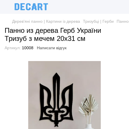
Дерев'яні панно | Картини із дерева
Тризубці | Герби
Панно 
Панно из дерева Герб України
Тризуб з мечем 20х31 см
Артикул:
10008
Написати відгук