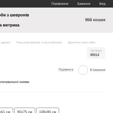
Порівняння
Бажання
Вхід
рби з шевронів
Мій кошик
а метрика
з дерева
Персонажі фільмів та мультфільмів
Дерев'яне панно Alien
n
Артикул
80014
Порівняти
В бажання
опичувальної знижки
х61 см
90х75 см
108х90 см