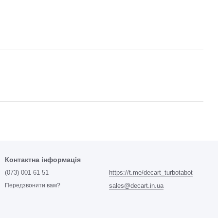
Контактна інформація
(073) 001-61-51
https://t.me/decart_turbotabot
sales@decart.in.ua
Передзвонити вам?