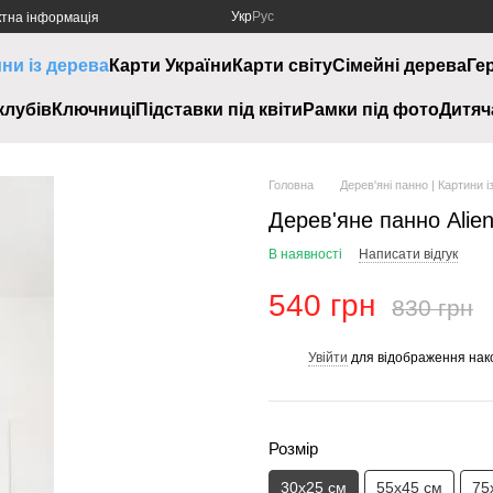
Укр
Рус
ктна інформація
ини із дерева
Карти України
Карти світу
Сімейні дерева
Ге
клубів
Ключниці
Підставки під квіти
Рамки під фото
Дитяч
Головна
Дерев'яні панно | Картини і
Дерев'яне панно Alie
В наявності
Написати відгук
540 грн
830 грн
Увійти
для відображення нак
%
Розмір
30х25 см
55х45 см
75