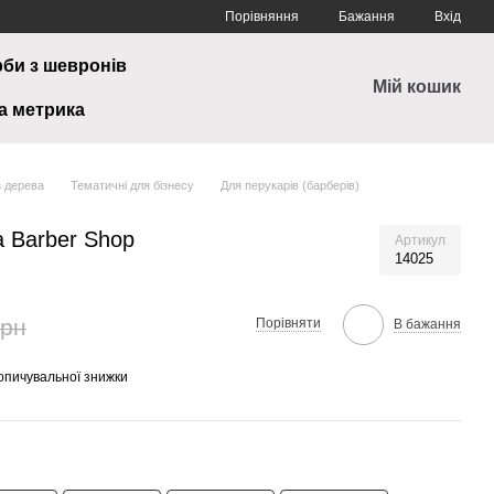
Порівняння
Бажання
Вхід
рби з шевронів
Мій кошик
а метрика
з дерева
Тематичні для бізнесу
Для перукарів (барберів)
a Barber Shop
Артикул
14025
грн
Порівняти
В бажання
опичувальної знижки