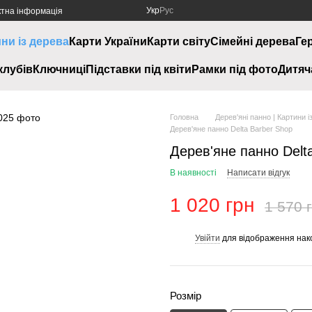
Укр
Рус
ктна інформація
ини із дерева
Карти України
Карти світу
Сімейні дерева
Ге
клубів
Ключниці
Підставки під квіти
Рамки під фото
Дитяч
Головна
Дерев'яні панно | Картини і
Дерев'яне панно Delta Barber Shop
Дерев'яне панно Delt
В наявності
Написати відгук
1 020 грн
1 570 
Увійти
для відображення нак
%
Розмір