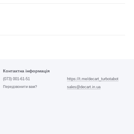
Контактна інформація
(073) 001-61-51
https://t.me/decart_turbotabot
sales@decart.in.ua
Передзвонити вам?