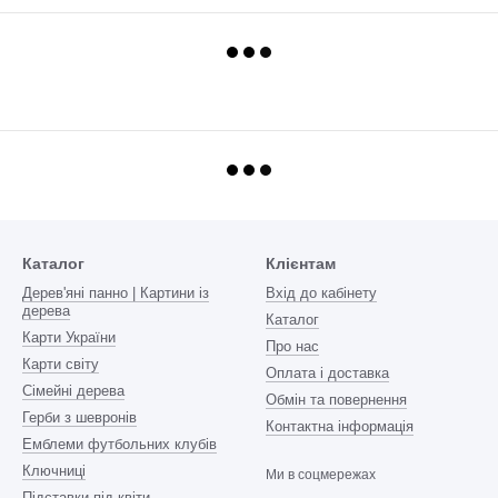
Каталог
Клієнтам
Дерев'яні панно | Картини із
Вхід до кабінету
дерева
Каталог
Карти України
Про нас
Карти світу
Оплата і доставка
Сімейні дерева
Обмін та повернення
Герби з шевронів
Контактна інформація
Емблеми футбольних клубів
Ключниці
Ми в соцмережах
Підставки під квіти