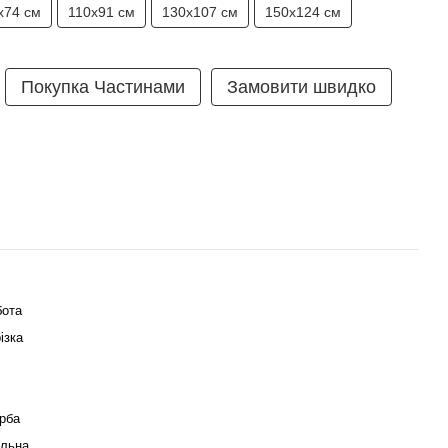
х74 см
110х91 см
130х107 см
150х124 см
Покупка Частинами
Замовити швидко
бота
ізка
рба
альна