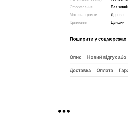
Оформлення
Без зовні
Матеріал рамки
Дерево
Кріплення
Цвяшки
Поширити у соцмережах
Опис
Новий відгук або
Доставка
Оплата
Гар