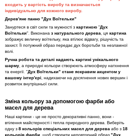
входить у вартість виробу та визначається
індивідуально для кожного виробу.
Дерев'яне панно "Дух Воїтельки"
Зануртеся в світ сили та мужності з
картиною
"
Дух
Воїтельки
". Виконана
з натурального дерева
, ця
картина
зображує величну воїтельку, яка втілює відвагу, рішучість та
захист. Її потужний образ передає дух боротьби та незламної
волі.
Ручна робота та деталі надають картині унікального
шарму
, а природні кольори створюють атмосферу натхнення
та енергії. "
Дух Воїтельки" стане яскравим акцентом у
вашому інтер'єрі
, надихаючи на досягнення нових вершин і
розвиток внутрішньої сили.
Зміна кольору за допомогою фарби або
масел для дерева
Наші картини - це не просто декоративні панно, вони -
втілення майстерності і тепла природного дерева. Виберіть
одну з
8 кольорів спеціальних масел для дерева
або з
18
кольорів фарби
, щоб створити неповторний образ
"Дух