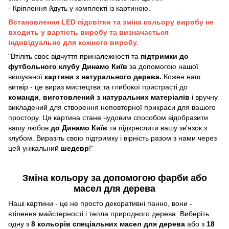
- Кріплення йдуть у комплекті із картиною.
Встановлення LED підсвітки та зміна кольору виробу не
входить у вартість виробу та визначається
індивідуально для кожного виробу.
"Втіліть своє відчуття приналежності та
підтримки до
футбольного клубу Динамо Київ
за допомогою нашої
вишуканої
картини з натурального дерева.
Кожен наш
витвір - це вираз мистецтва та глибокої пристрасті до
команди
,
виготовлений з натуральних матеріалів
і вручну
викладений для створення неповторної прикраси для вашого
простору. Ця картина стане чудовим способом відобразити
вашу любов
до Динамо Київ
та підкреслити вашу зв'язок з
клубом. Виразіть свою підтримку і вірність разом з нами через
цей унікальний
шедевр
!"
Зміна кольору за допомогою фарби або
масел для дерева
Наші картини - це не просто декоративні панно, вони -
втілення майстерності і тепла природного дерева. Виберіть
одну з
8 кольорів спеціальних масел для дерева
або з
18