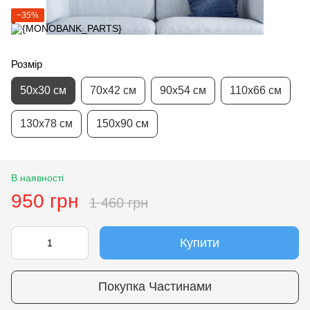
−35%
Розмір
50х30 см
70х42 см
90х54 см
110х66 см
130х78 см
150х90 см
В наявності
950 грн
1 460 грн
Купити
Покупка Частинами