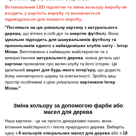
Встановлення LED підсвітки та зміна кольору виробу не
входить у вартість виробу та визначається
індивідуально для кожного виробу.
"Погляньте на цю унікальну картину з натурального
дерева,
що втілює в собі дух та
енергію футбол
у. Вона
ідеально підходить для шанувальників футболу та
прихильників одного з найвідоміших клубів світу - Інтер
Мілан.
Виготовлена з найвищою майстерністю та з
використанням
натурального дерева
, кожна деталь цієї
картини
промовляє про велич клубу та його історію. Це
ідеальний
акцент для будь-якого інтер'єру,
що додасть
йому неповторного шарму та елегантності. Зробіть ваш
простір особливим з цією унікальною
картинкою Інтер
Мілан."
Зміна кольору за допомогою фарби або
масел для дерева
Наші картини - це не просто декоративні панно, вони -
втілення майстерності і тепла природного дерева. Виберіть
одну з
8 кольорів спеціальних масел для дерева
або з
18