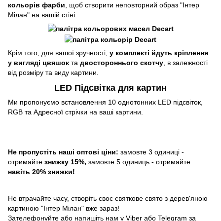
кольорів фарби
, щоб створити неповторний образ "Інтер
Мілан" на вашій стіні.
Крім того, для вашої зручності,
у комплекті йдуть кріплення
у вигляді цвяшок
та
двостороннього скотчу
, в залежності
від розміру та виду картини.
LED Підсвітка для картин
Ми пропонуємо встановлення 10 однотонних LED підсвіток,
RGB та Адресної стрічки на ваші картини.
Не пропустіть наші оптові ціни:
замовте 3 одиниці -
отримайте
знижку 15%,
замовте 5 одиниць - отримайте
навіть 20% знижки!
Не втрачайте часу, створіть своє святкове свято з дерев'яною
картиною "Інтер Мілан" вже зараз!
Зателефонуйте або напишіть нам у Viber або Telegram за