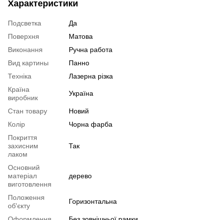
Характеристики
Подсветка
Да
Поверхня
Матова
Виконання
Ручна работа
Вид картины
Панно
Техніка
Лазерна різка
Країна
Україна
виробник
Стан товару
Новий
Колір
Чорна фарба
Покриття
захисним
Так
лаком
Основний
матеріал
дерево
виготовлення
Положення
Горизонтальна
об'єкту
Оформлення
Без зовнішньої рамки