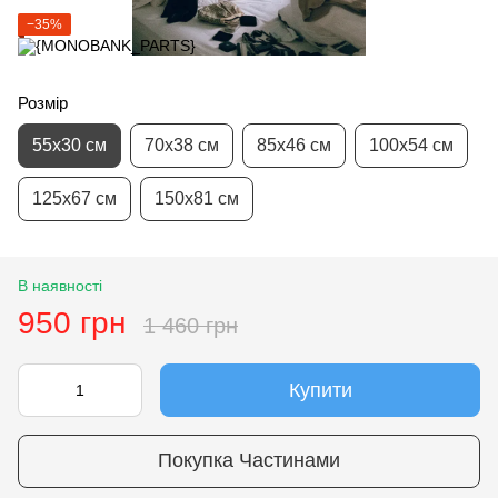
−35%
Розмір
55х30 см
70х38 см
85х46 см
100х54 см
125х67 см
150х81 см
В наявності
950 грн
1 460 грн
Купити
Покупка Частинами