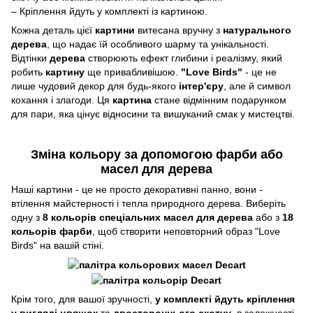
– Кріплення йдуть у комплекті із картиною.
Кожна деталь цієї
картини
витесана вручну з
натурального
дерева
, що надає їй особливого шарму та унікальності.
Відтінки
дерева
створюють ефект глибини і реалізму, який
робить
картину
ще привабливішою.
"Love Birds"
- це не
лише чудовий декор для будь-якого
інтер'єру
, але й символ
кохання і злагоди. Ця
картина
стане відмінним подарунком
для пари, яка цінує відносини та вишуканий смак у мистецтві.
Зміна кольору за допомогою фарби або
масел для дерева
Наші картини - це не просто декоративні панно, вони -
втілення майстерності і тепла природного дерева. Виберіть
одну з
8 кольорів спеціальних масел для дерева
або з
18
кольорів фарби
, щоб створити неповторний образ "Love
Birds" на вашій стіні.
Крім того, для вашої зручності,
у комплекті йдуть кріплення
у вигляді цвяшок
та
двостороннього скотчу
, в залежності