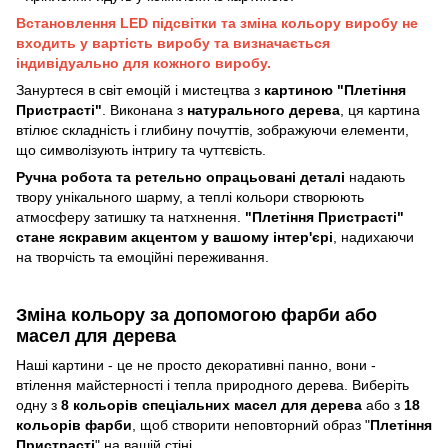
Встановлення LED підсвітки та зміна кольору виробу не
входить у вартість виробу та визначається
індивідуально для кожного виробу.
Зануртеся в світ емоцій і мистецтва з
картиною "Плетіння
Пристрасті"
. Виконана з
натурального дерева
, ця картина
втілює складність і глибину почуттів, зображуючи елементи,
що символізують інтригу та чуттєвість.
Ручна робота та ретельно опрацьовані деталі
надають
твору унікального шарму, а теплі кольори створюють
атмосферу затишку та натхнення.
"Плетіння Пристрасті"
стане яскравим акцентом у вашому інтер'єрі
, надихаючи
на творчість та емоційні переживання.
Зміна кольору за допомогою фарби або
масел для дерева
Наші картини - це не просто декоративні панно, вони -
втілення майстерності і тепла природного дерева. Виберіть
одну з
8 кольорів спеціальних масел для дерева
або з
18
кольорів фарби
, щоб створити неповторний образ "
Плетіння
Пристрасті
" на вашій стіні.