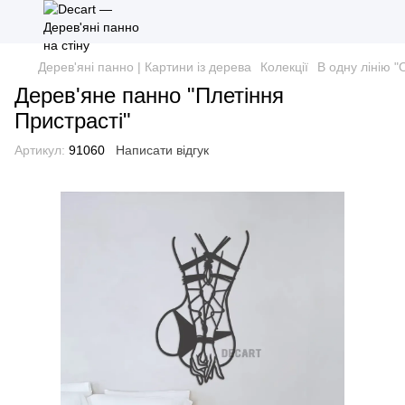
Дерев'яні панно | Картини із дерева
Колекції
В одну лінію "
Дерев'яне панно "Плетіння
Пристрасті"
Артикул:
91060
Написати відгук