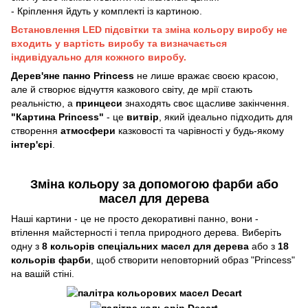
- Кріплення йдуть у комплекті із картиною.
Встановлення LED підсвітки та зміна кольору виробу не
входить у вартість виробу та визначається
індивідуально для кожного виробу.
Дерев'яне панно Princess
не лише вражає своєю красою,
але й створює відчуття казкового світу, де мрії стають
реальністю, а
принцеси
знаходять своє щасливе закінчення.
"Картина Princess"
- це
витвір
, який ідеально підходить для
створення
атмосфери
казковості та чарівності у будь-якому
інтер'єрі
.
Зміна кольору за допомогою фарби або
масел для дерева
Наші картини - це не просто декоративні панно, вони -
втілення майстерності і тепла природного дерева. Виберіть
одну з
8 кольорів спеціальних масел для дерева
або з
18
кольорів фарби
, щоб створити неповторний образ "Princess"
на вашій стіні.