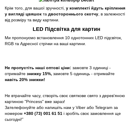
Крім того, для вашої зручності,
у комплекті йдуть кріплення
у вигляді цвяшок
та
двостороннього скотчу
, в залежності
від розміру та виду картини.
LED Підсвітка для картин
Ми пропонуємо встановлення 10 однотонних LED підсвіток,
RGB та Адресної стрічки на ваші картини.
Не пропустіть наші оптові ціни:
замовте 3 одиниці -
отримайте
знижку 15%,
замовте 5 одиниць - отримайте
навіть 20% знижки!
Не втрачайте часу, створіть своє святкове свято з дерев'яною
картиною "Princess" вже зараз!
Зателефонуйте або напишіть нам у Viber або Telegram за
номером
+380 (73) 001 61 51
і зробіть своє замовлення ще
сьогодні!”