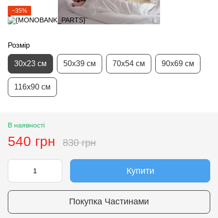
−35%
Розмір
30х23 см
50х39 см
70х54 см
90х69 см
116х90 см
В наявності
540 грн
830 грн
Купити
Покупка Частинами