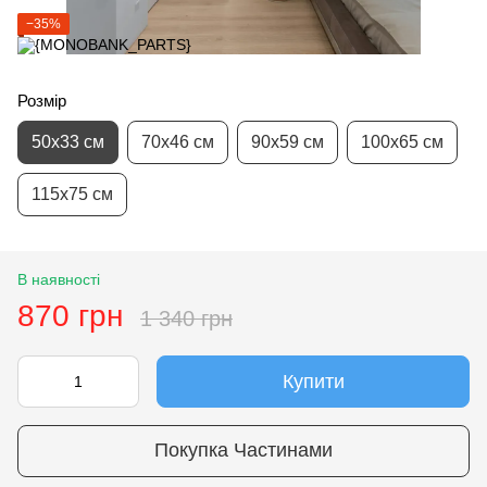
−35%
Розмір
50х33 см
70х46 см
90х59 см
100х65 см
115х75 см
В наявності
870 грн
1 340 грн
Купити
Покупка Частинами