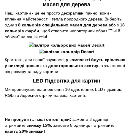
масел для дерева
Наші картини - це не просто декоративні панно, вони -
втілення майстерності і тепла природного дерева. Виберіть
одну з
8 кольорів спеціальних масел для дерева
або з
18
кольорів фарби
, щоб створити неповторний образ "Тіні й
обійми" на вашій стіні.
Крім того, для вашої зручності,
у комплекті йдуть кріплення
у вигляді цвяшок
та
двостороннього скотчу
, в залежності
від розміру та виду картини.
LED Підсвітка для картин
Ми пропонуємо встановлення 10 однотонних LED підсвіток,
RGB та Адресної стрічки на ваші картини.
Не пропустіть наші оптові ціни:
замовте 3 одиниці -
отримайте
знижку 15%,
замовте 5 одиниць - отримайте
навіть 20% знижки!