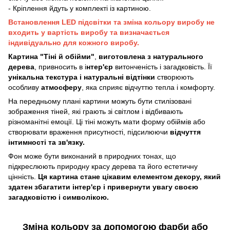
- Кріплення йдуть у комплекті із картиною.
Встановлення LED підсвітки та зміна кольору виробу не
входить у вартість виробу та визначається
індивідуально для кожного виробу.
Картина "Тіні й обійми"
,
виготовлена з натурального
дерева
, привносить в і
нтер'єр
витонченість і загадковість. Її
унікальна текстура і натуральні відтінки
створюють
особливу
атмосферу
, яка сприяє відчуттю тепла і комфорту.
На передньому плані картини можуть бути стилізовані
зображення тіней, які грають зі світлом і відбивають
різноманітні емоції. Ці тіні можуть мати форму обіймів або
створювати враження присутності, підсилюючи
відчуття
інтимності та зв'язку.
Фон може бути виконаний в природних тонах, що
підкреслюють природну красу дерева та його естетичну
цінність.
Ця картина стане цікавим елементом декору, який
здатен збагатити інтер'єр і привернути увагу своєю
загадковістю і символікою.
Зміна кольору за допомогою фарби або