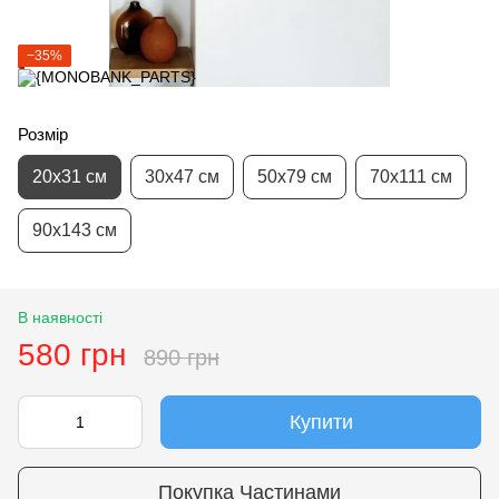
−35%
Розмір
20х31 см
30х47 см
50х79 см
70х111 см
90х143 см
В наявності
580 грн
890 грн
Купити
Покупка Частинами