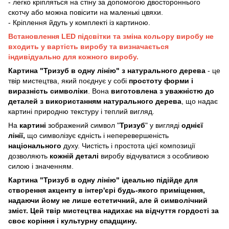
- легко кріпляться на стіну за допомогою двостороннього
скотчу або можна повісити на маленькі цвяхи.
- Кріплення йдуть у комплекті із картиною.
Встановлення LED підсвітки та зміна кольору виробу не
входить у вартість виробу та визначається
індивідуально для кожного виробу.
Картина "Тризуб в одну лінію" з натурального дерева
- це
твір мистецтва, який поєднує у собі
простоту форми і
виразність символіки
. Вона
виготовлена з уважністю до
деталей з використанням натурального дерева
, що надає
картині природню текстуру і теплий вигляд.
На
картині
зображений символ "
Тризуб
" у вигляді
однієї
лінії,
що символізує єдність і неперевершеність
національного
духу. Чистість і простота цієї композиції
дозволяють
кожній деталі
виробу відчуватися з особливою
силою і значенням.
Картина "Тризуб в одну лінію" ідеально підійде для
створення акценту в інтер'єрі будь-якого приміщення,
надаючи йому не лише естетичний, але й символічний
зміст. Цей твір мистецтва надихає на відчуття гордості за
своє коріння і культурну спадщину.