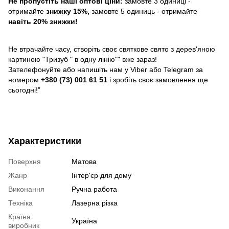
Не пропустіть наші оптові ціни:
замовте 3 одиниці -
отримайте
знижку 15%,
замовте 5 одиниць - отримайте
навіть 20% знижки!
Не втрачайте часу, створіть своє святкове свято з дерев'яною
картиною "Тризуб " в одну лінію"" вже зараз!
Зателефонуйте або напишіть нам у Viber або Telegram за
номером
+380 (73) 001 61 51
і зробіть своє замовлення ще
сьогодні!”
Характеристики
Поверхня
Матова
Жанр
Інтер'єр для дому
Виконання
Ручна работа
Техніка
Лазерна різка
Країна
Україна
виробник