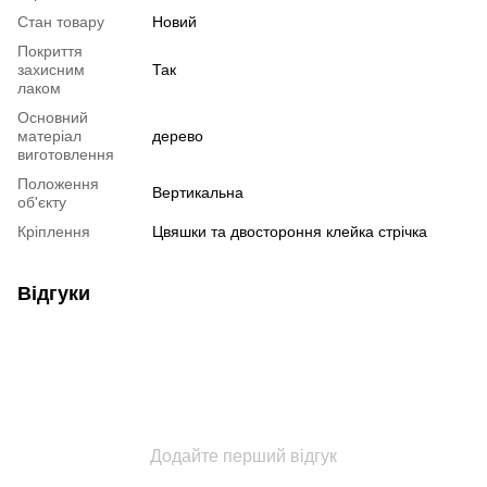
Стан товару
Новий
Покриття
захисним
Так
лаком
Основний
матеріал
дерево
виготовлення
Положення
Вертикальна
об'єкту
Кріплення
Цвяшки та двостороння клейка стрічка
Відгуки
Додайте перший відгук