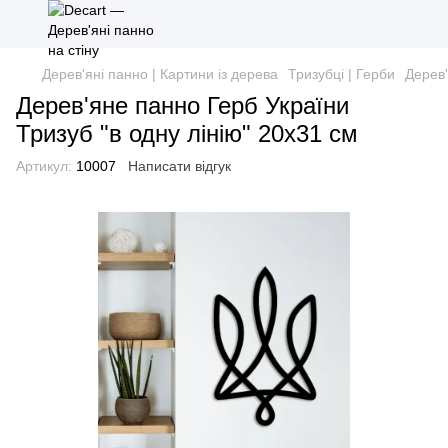
Дерев'яні панно | Картини із дерева
Тризубці | Герби
Дерев'
Дерев'яне панно Герб України
Тризуб "в одну лінію" 20х31 см
Артикул:
10007
Написати відгук