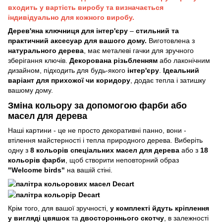
входить у вартість виробу та визначається
індивідуально для кожного виробу.
Дерев'яна ключниця для інтер'єру
–
стильний та
практичний аксесуар для вашого дому.
Виготовлена з
натурального дерева
, має металеві гачки для зручного
зберігання ключів.
Декорована різьбленням
або лаконічним
дизайном, підходить для будь-якого
інтер'єру
.
Ідеальний
варіант для прихожої чи коридору
, додає тепла і затишку
вашому дому.
Зміна кольору за допомогою фарби або
масел для дерева
Наші картини - це не просто декоративні панно, вони -
втілення майстерності і тепла природного дерева. Виберіть
одну з
8 кольорів спеціальних масел для дерева
або з
18
кольорів фарби
, щоб створити неповторний образ
"Welcome birds"
на вашій стіні.
Крім того, для вашої зручності,
у комплекті йдуть кріплення
у вигляді цвяшок
та
двостороннього скотчу
, в залежності