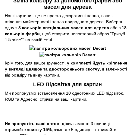
Зміна кольору за допомогою фарби або
масел для дерева
Наші картини - це не просто декоративні панно, вони -
втілення майстерності і тепла природного дерева. Виберіть
одну з
8 кольорів спеціальних масел для дерева
або з
18
кольорів фарби
, щоб створити неповторний образ "Тризуб
"Ukraine"" на вашій стіні.
Крім того, для вашої зручності,
у комплекті йдуть кріплення
у вигляді цвяшок
та
двостороннього скотчу
, в залежності
від розміру та виду картини.
LED Підсвітка для картин
Ми пропонуємо встановлення 10 однотонних LED підсвіток,
RGB та Адресної стрічки на ваші картини.
Не пропустіть наші оптові ціни:
замовте 3 одиниці -
отримайте
знижку 15%,
замовте 5 одиниць - отримайте