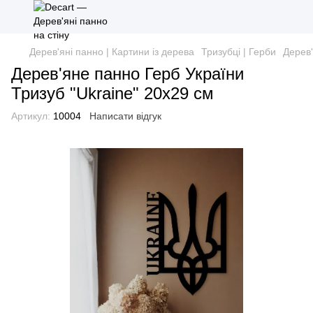
Дерев'яні панно | Картини із дерева
Тризубці | Герби
Дерев'
Дерев'яне панно Герб України
Тризуб "Ukraine" 20х29 см
Артикул:
10004
Написати відгук