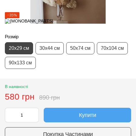
−35%
Розмір
20х29 см
30х44 см
50х74 см
70х104 см
90х133 см
В наявності
580 грн
890 грн
Купити
Покупка Частинами