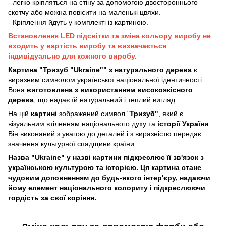
- легко кріпляться на стіну за допомогою двостороннього
скотчу або можна повісити на маленькі цвяхи.
- Кріплення йдуть у комплекті із картиною.
Встановлення LED підсвітки та зміна кольору виробу не
входить у вартість виробу та визначається
індивідуально для кожного виробу.
Картина "Тризуб "Ukraine"" з натурального дерева
є
виразним символом української національної ідентичності.
Вона
виготовлена з використанням високоякісного
дерева
, що надає їй натуральний і теплий вигляд.
На цій
картині
зображений символ "
Тризуб"
, який є
візуальним втіленням національного духу та
історії України
.
Він виконаний з увагою до деталей і з виразністю передає
значення культурної спадщини країни.
Назва "Ukraine" у назві картини підкреслює її зв'язок з
українською культурою та історією. Ця картина стане
чудовим доповненням до будь-якого інтер'єру, надаючи
йому елемент національного колориту і підкреслюючи
гордість за свої коріння.