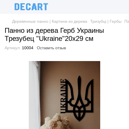
Деревянные панно | Картини из дерева
Тризубці | Гербы
Па
Панно из дерева Герб Украины
Трезубец "Ukraine"20х29 см
Артикул:
10004
Оставить отзыв