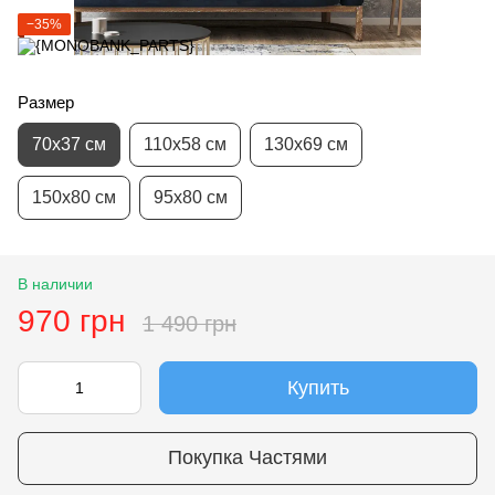
−35%
Размер
70х37 см
110х58 см
130х69 см
150х80 см
95х80 см
В наличии
970 грн
1 490 грн
Купить
Покупка Частями