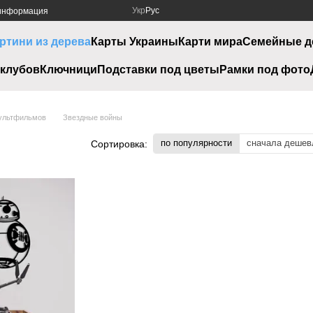
Укр
Рус
 информация
ртини из дерева
Карты Украины
Карти мира
Семейные д
клубов
Ключници
Подставки под цветы
Рамки под фото
ультфильмов
Звездные войны
по популярности
сначала дешев
Сортировка: