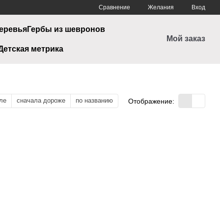
Сравнение
Желания
Вход
еревья
Гербы из шевронов
Мой заказ
Детская метрика
ле
сначала дороже
по названию
Отображение: