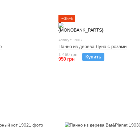
−35%
Артикул: 19017
б
Панно из дерева Луна с розами
1 460 грн
Купить
950 грн