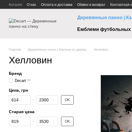
Перейти к основному контенту
Каталог
О нас
Оплата и доставка
Обмен и возврат
Контактная
Деревянные панно | Ка
Емблеми футбольных 
Главная
Деревянные панно | Картини из дерева
Хелловин
Хелловин
Бренд
Decart
33
Цена, грн
От Цена, грн
До Цена, грн
OK
Старая цена
От Старая цена
До Старая цена
OK