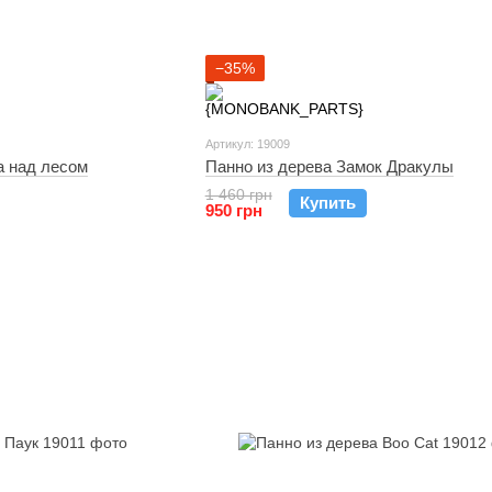
−35%
Артикул: 19009
а над лесом
Панно из дерева Замок Дракулы
1 460 грн
Купить
950 грн