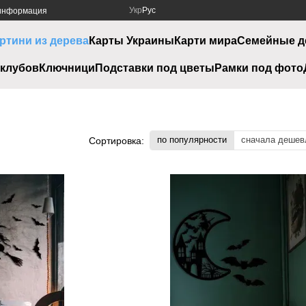
Укр
Рус
 информация
ртини из дерева
Карты Украины
Карти мира
Семейные д
клубов
Ключници
Подставки под цветы
Рамки под фото
по популярности
сначала дешев
Сортировка: