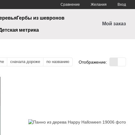
Сравнение
Желания
Вход
еревья
Гербы из шевронов
Мой заказ
Детская метрика
ле
сначала дороже
по названию
Отображение: