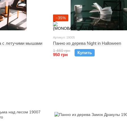
−35%
Артикул: 19005
а с летучими мышами
Панно из дерева Night in Halloween
1 460 грн
Купить
950 грн