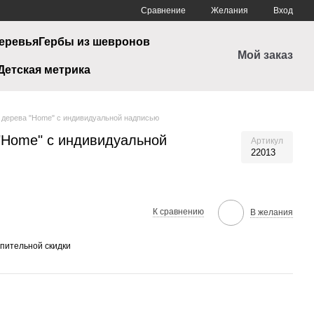
Сравнение
Желания
Вход
еревья
Гербы из шевронов
Мой заказ
Детская метрика
 дерева "Home" с индивидуальной надписью
"Home" с индивидуальной
Артикул
22013
К сравнению
В желания
пительной скидки