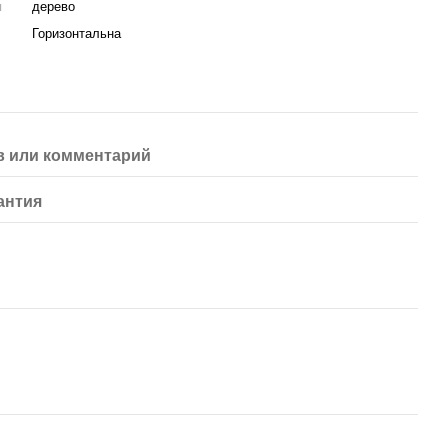
я
дерево
Горизонтальна
 или комментарий
антия