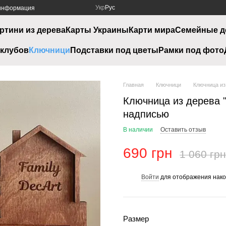
Укр
Рус
 информация
ртини из дерева
Карты Украины
Карти мира
Семейные д
клубов
Ключници
Подставки под цветы
Рамки под фото
Главная
Ключници
Ключница из
Ключница из дерева 
надписью
В наличии
Оставить отзыв
690 грн
1 060 грн
Войти
для отображения нако
%
Размер