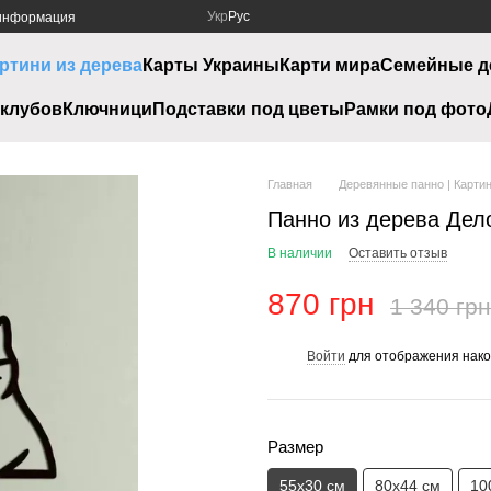
Укр
Рус
 информация
ртини из дерева
Карты Украины
Карти мира
Семейные д
клубов
Ключници
Подставки под цветы
Рамки под фото
Главная
Деревянные панно | Картин
Панно из дерева Дел
В наличии
Оставить отзыв
870 грн
1 340 грн
Войти
для отображения нако
%
Размер
55х30 см
80х44 см
10