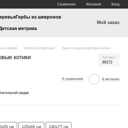
Сравнение
Желания
Вход
еревья
Гербы из шевронов
Мой заказ
Детская метрика
и из дерева
Котики (котокартины)
Панно из дерева Деловые котики
овые котики
Артикул
80172
К сравнению
В желания
пительной скидки
0х55 см
120х66 см
140х77 см