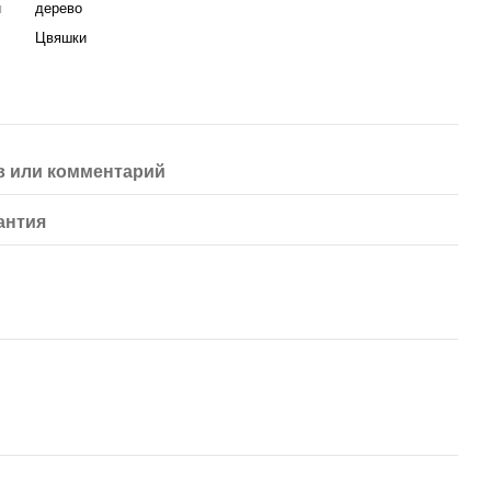
я
дерево
Цвяшки
 или комментарий
антия