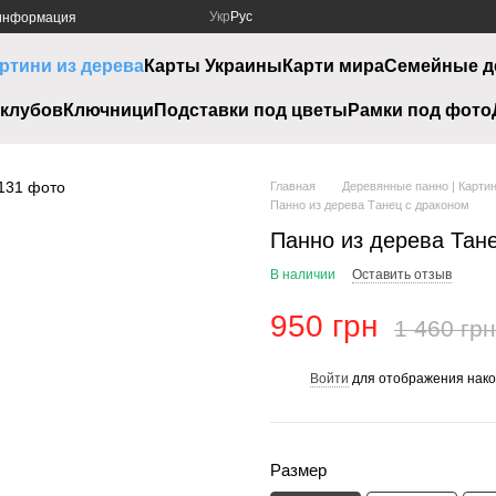
Укр
Рус
 информация
ртини из дерева
Карты Украины
Карти мира
Семейные д
клубов
Ключници
Подставки под цветы
Рамки под фото
Главная
Деревянные панно | Картин
Панно из дерева Танец с драконом
Панно из дерева Тан
В наличии
Оставить отзыв
950 грн
1 460 грн
Войти
для отображения нако
%
Размер