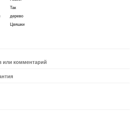
Так
я
дерево
Цвяшки
 или комментарий
антия