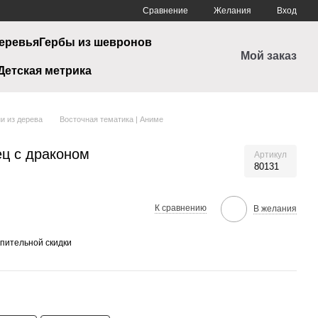
Сравнение
Желания
Вход
еревья
Гербы из шевронов
Мой заказ
Детская метрика
и из дерева
Восточная тематика | Аниме
ец с драконом
Артикул
80131
К сравнению
В желания
пительной скидки