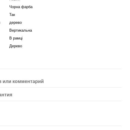
Чорна фарба
Так
я
дерево
Вертикальна
В рамці
Дерево
 или комментарий
антия