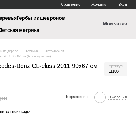
Сравнение
Желания
Вход
еревья
Гербы из шевронов
Мой заказ
Детская метрика
и из дерева
Техника
Автомобили
s 2011 90х67 см (без подсветки)
edes-Benz CL-class 2011 90х67 см
Артикул
11108
грн
К сравнению
В желания
пительной скидки