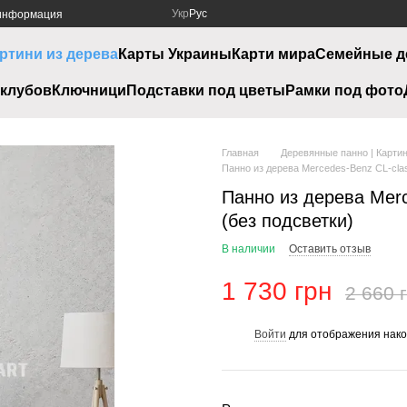
Укр
Рус
 информация
ртини из дерева
Карты Украины
Карти мира
Семейные д
клубов
Ключници
Подставки под цветы
Рамки под фото
Главная
Деревянные панно | Картин
Панно из дерева Mercedes-Benz CL-clas
Панно из дерева Merc
(без подсветки)
В наличии
Оставить отзыв
1 730 грн
2 660 
Войти
для отображения нако
%