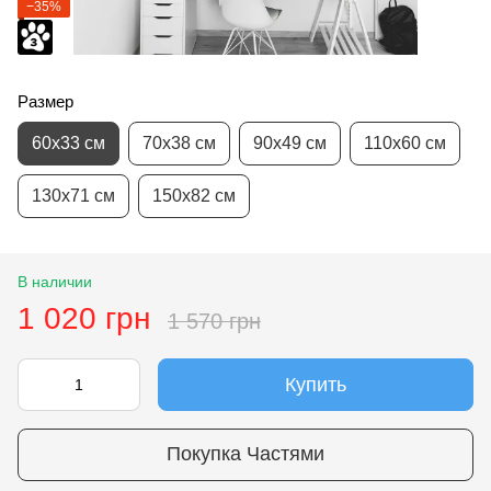
−35%
Размер
60х33 см
70х38 см
90х49 см
110х60 см
130х71 см
150х82 см
В наличии
1 020 грн
1 570 грн
Купить
Покупка Частями