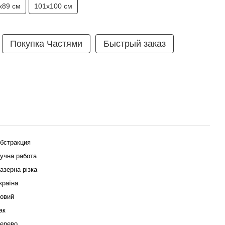
х89 см
101х100 см
Покупка Частями
Быстрый заказ
бстракция
учна работа
азерна різка
країна
овий
ак
ерево