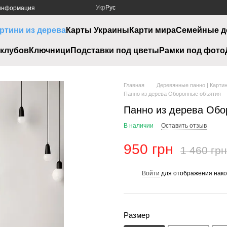
Укр
Рус
 информация
ртини из дерева
Карты Украины
Карти мира
Семейные д
клубов
Ключници
Подставки под цветы
Рамки под фото
Главная
Деревянные панно | Картин
Панно из дерева Оборонные объятия
Панно из дерева Обо
В наличии
Оставить отзыв
950 грн
1 460 грн
Войти
для отображения нако
%
Размер