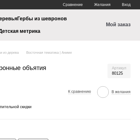
Сравнение
Желания
Вход
еревья
Гербы из шевронов
Мой заказ
Детская метрика
и из дерева
Восточная тематика | Аниме
ронные объятия
Артикул
80125
К сравнению
В желания
пительной скидки