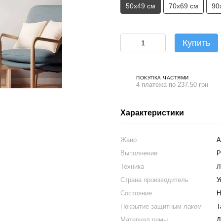
50х49 см
70х69 см
90
Купить
ПОКУПКА ЧАСТЯМИ
4 платежа по 237.50 грн
Характеристики
Жанр
А
Выполнение
Р
Техника
Л
Страна производитель
У
Состояние
Н
Покрытие защитным лаком
Т
Материал рамы
Д