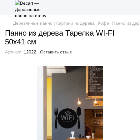
Деревянные панно | Картини из дерева
Кофе
Панно из дер
Панно из дерева Тарелка WI-FI
50х41 см
Артикул:
12022
Оставить отзыв