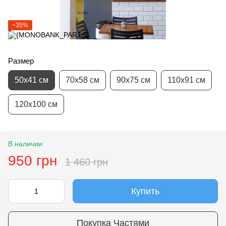
−35%
Размер
50х41 см
70х58 см
90х75 см
110х91 см
120х100 см
В наличии
950 грн
1 460 грн
Купить
Покупка Частями