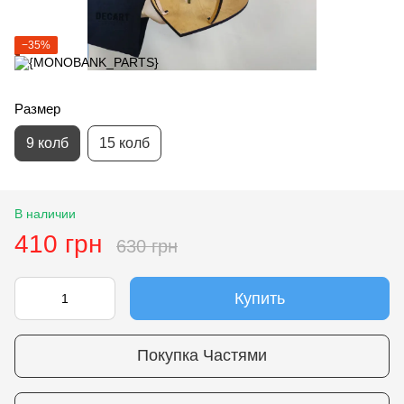
−35%
Размер
9 колб
15 колб
В наличии
410 грн
630 грн
Купить
Покупка Частями