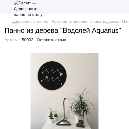
Деревянные панно | Картини из дерева
Знаки зодиаков
Пан
Панно из дерева "Водолей Aquarius"
Артикул:
50002
Оставить отзыв