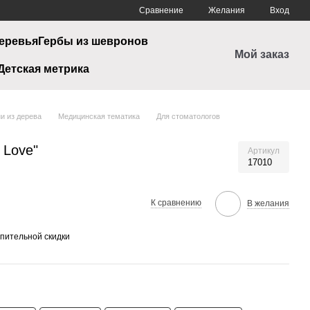
Сравнение
Желания
Вход
еревья
Гербы из шевронов
Мой заказ
Детская метрика
и из дерева
Медицинская тематика
Для стоматологов
 Love"
Артикул
17010
К сравнению
В желания
пительной скидки