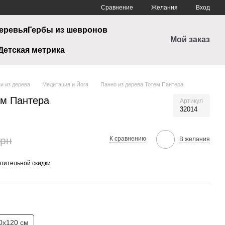
Сравнение
Желания
Вход
еревья
Гербы из шевронов
Мой заказ
Детская метрика
и из дерева
Медитация и Йога
Панно из дерева Тотем Пантера
ем Пантера
Артикул
32014
грн
К сравнению
В желания
пительной скидки
0х120 см