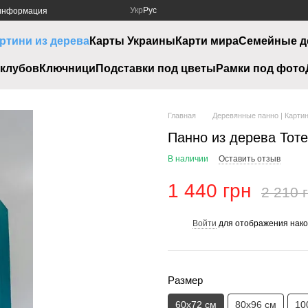
Укр
Рус
 информация
ртини из дерева
Карты Украины
Карти мира
Семейные д
клубов
Ключници
Подставки под цветы
Рамки под фото
Главная
Деревянные панно | Картин
Панно из дерева Тот
В наличии
Оставить отзыв
1 440 грн
2 210 
Войти
для отображения нако
%
Размер
60х72 см
80х96 см
10