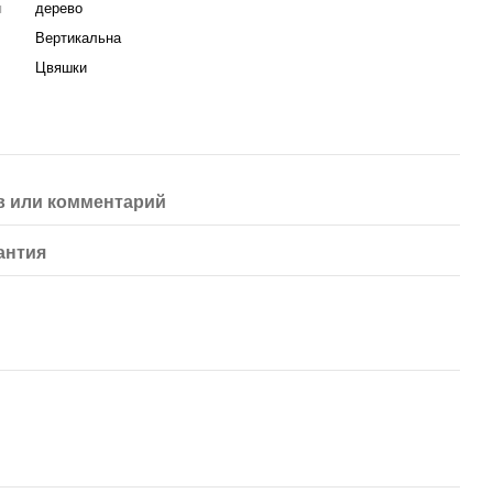
я
дерево
Вертикальна
Цвяшки
 или комментарий
антия