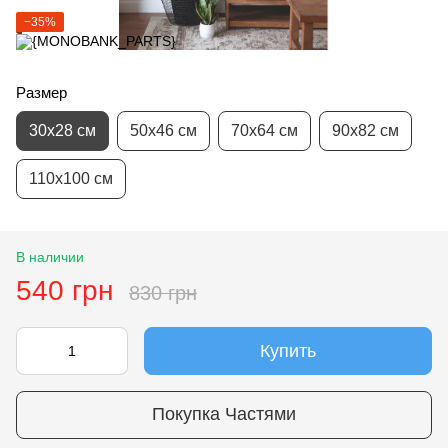
−35%
Размер
30х28 см
50х46 см
70х64 см
90х82 см
110х100 см
В наличии
540 грн
830 грн
Купить
Покупка Частями