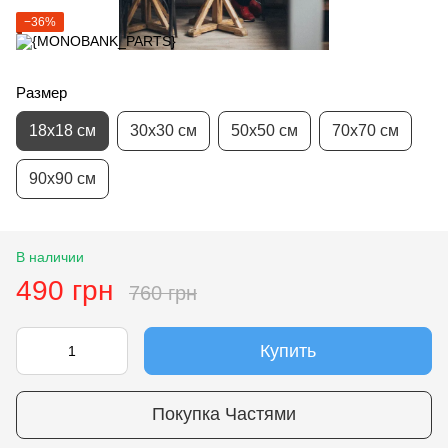
−36%
Размер
18х18 см
30х30 см
50х50 см
70х70 см
90х90 см
В наличии
490 грн
760 грн
Купить
Покупка Частями