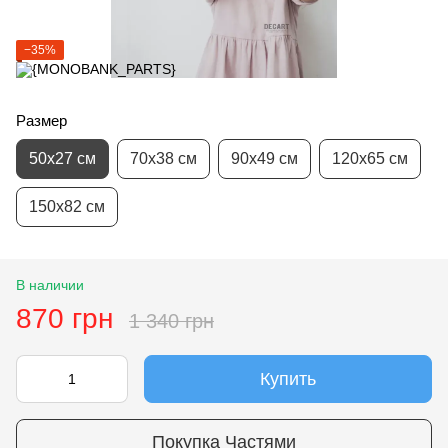
−35%
Размер
50х27 см
70х38 см
90х49 см
120х65 см
150х82 см
В наличии
870 грн
1 340 грн
Купить
Покупка Частями