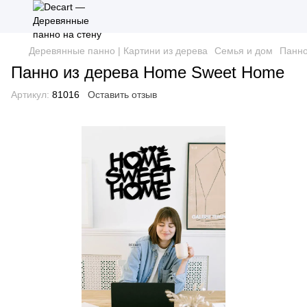
Деревянные панно | Картини из дерева
Семья и дом
Панно
Панно из дерева Home Sweet Home
Артикул:
81016
Оставить отзыв