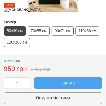
−35%
Размер
50х39 см
70х55 см
90х71 см
110х86 см
126х100 см
В наличии
950 грн
1 460 грн
Купить
Покупка Частями