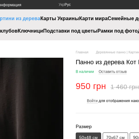
Укр
Рус
 информация
ртини из дерева
Карты Украины
Карти мира
Семейные д
клубов
Ключници
Подставки под цветы
Рамки под фото
Главная
Деревянные панно | Картин
Панно из дерева Кот
В наличии
Оставить отзыв
950 грн
1 460 грн
Войти
для отображения нако
%
Размер
50х48 см
70х67 см
90