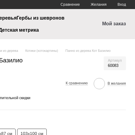
Сравнение
Желания
Вход
еревья
Гербы из шевронов
Мой заказ
Детская метрика
и из дерева
Котики (котокартины)
Панно из дерева Кот Базилио
 Базилио
Артикул
60083
К сравнению
В желания
пительной скидки
х87 см
103х100 см