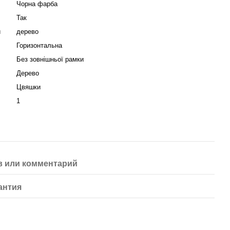
Чорна фарба
Так
я
дерево
Горизонтальна
Без зовнішньої рамки
Дерево
Цвяшки
1
 или комментарий
антия