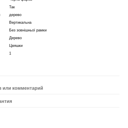
Так
я
дерево
Вертикальна
Без зовнішньої рамки
Дерево
Цвяшки
1
 или комментарий
антия