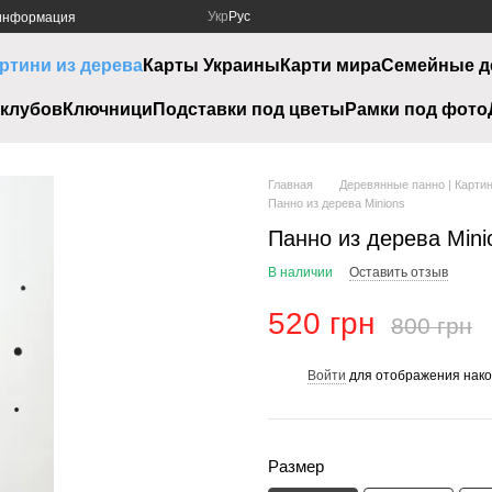
Укр
Рус
 информация
ртини из дерева
Карты Украины
Карти мира
Семейные д
клубов
Ключници
Подставки под цветы
Рамки под фото
Главная
Деревянные панно | Картин
Панно из дерева Minions
Панно из дерева Mini
В наличии
Оставить отзыв
520 грн
800 грн
Войти
для отображения нако
%
Размер