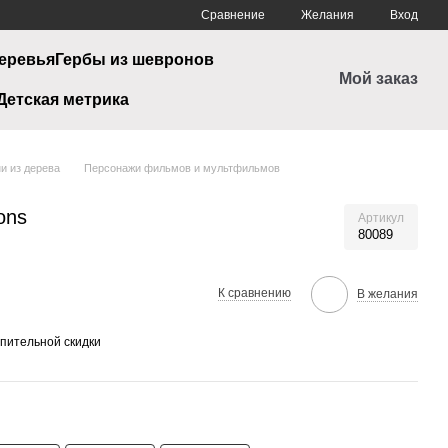
Сравнение
Желания
Вход
еревья
Гербы из шевронов
Мой заказ
Детская метрика
и из дерева
Персонажи фильмов и мультфильмов
ons
Артикул
80089
К сравнению
В желания
пительной скидки