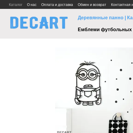
Перейти к основному контенту
Каталог
О нас
Оплата и доставка
Обмен и возврат
Контактная
Деревянные панно | Ка
Емблеми футбольных 