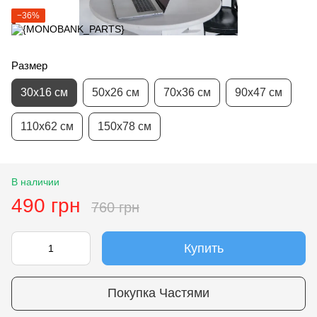
−36%
Размер
30х16 см
50х26 см
70х36 см
90х47 см
110х62 см
150х78 см
В наличии
490 грн
760 грн
Купить
Покупка Частями