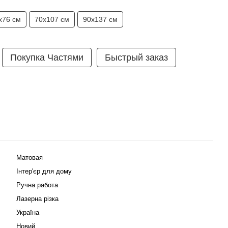
х76 см
70х107 см
90х137 см
Покупка Частями
Быстрый заказ
Матовая
Інтер'єр для дому
Ручна работа
Лазерна різка
Україна
Новий