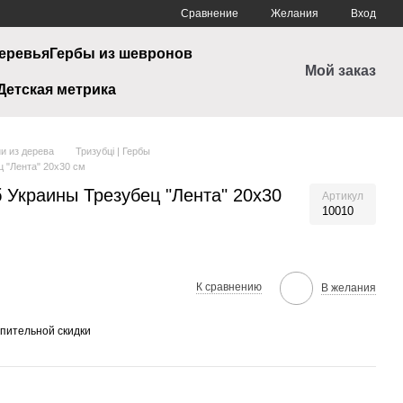
Сравнение
Желания
Вход
еревья
Гербы из шевронов
Мой заказ
Детская метрика
и из дерева
Тризубці | Гербы
ц "Лента" 20х30 см
 Украины Трезубец "Лента" 20х30
Артикул
10010
К сравнению
В желания
пительной скидки