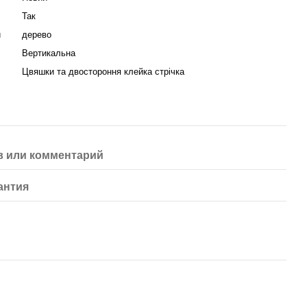
Так
я
дерево
Вертикальна
Цвяшки та двостороння клейка стрічка
 или комментарий
антия