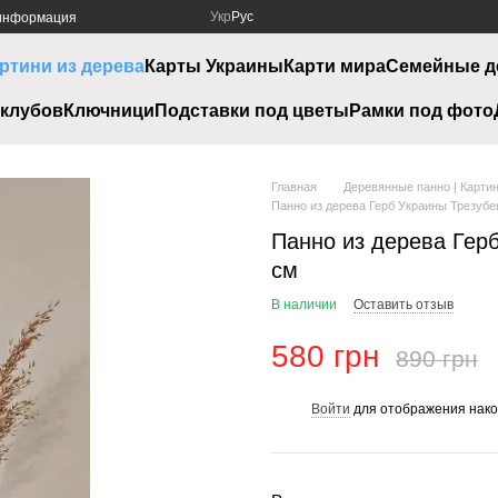
Укр
Рус
 информация
ртини из дерева
Карты Украины
Карти мира
Семейные д
клубов
Ключници
Подставки под цветы
Рамки под фото
Главная
Деревянные панно | Картин
Панно из дерева Герб Украины Трезубе
Панно из дерева Герб
см
В наличии
Оставить отзыв
580 грн
890 грн
Войти
для отображения нако
%